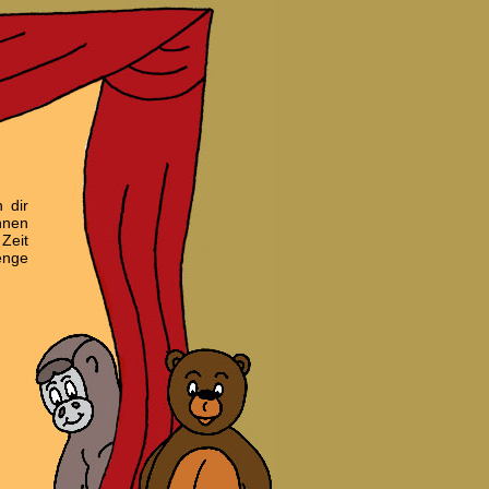
 dir
hnen
Zeit
enge