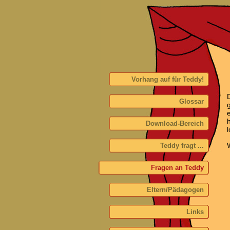
Vorhang auf für Teddy!
Glossar
Download-Bereich
l
Teddy fragt ...
Fragen an Teddy
Eltern/Pädagogen
Links