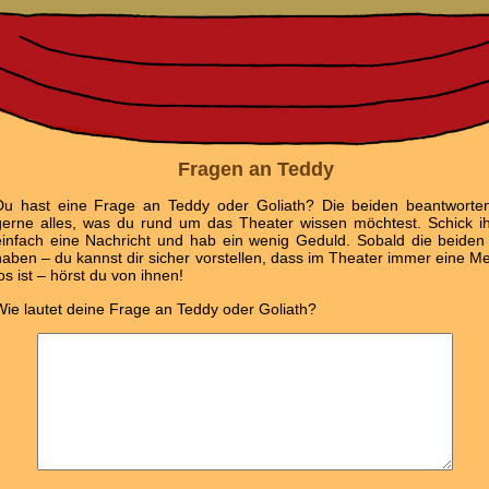
Fragen an Teddy
Du hast eine Frage an Teddy oder Goliath? Die beiden beantworten
gerne alles, was du rund um das Theater wissen möchtest. Schick i
einfach eine Nachricht und hab ein wenig Geduld. Sobald die beiden 
haben – du kannst dir sicher vorstellen, dass im Theater immer eine M
os ist – hörst du von ihnen!
Wie lautet deine Frage an Teddy oder Goliath?